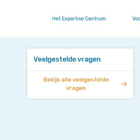
Zoek
Navigeer
op
direct
deze
naar
Het Expertise Centrum
Voo
site
content
Veelgestelde vragen
Bekijk alle veelgestelde
vragen